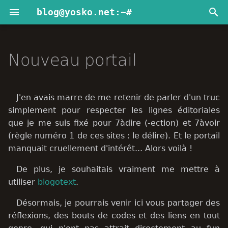
blog@yosko.net:~#
I
n
Nouveau portail
Anime Girl Generator
2025
Blabla
i
t
Avator
2024
Dev web
J'en avais marre de me retenir de parler d'un truc
i
simplement pour respecter les lignes éditoriales
2020
Divers
que je me suis fixé pour 7àdire (-ection) et 7àvoir
a
(règle numéro 1 de ces sites : le délire). Et le portail
2016
Projets
l
manquait cruellement d'intérêt... Alors voilà !
i
2014
Serveur web
De plus, je souhaitais vraiment me mettre à
s
utiliser
blogotext
.
2013
a
Désormais, je pourrais venir ici vous partager des
réflexions, des bouts de codes et des liens en tout
t
2012