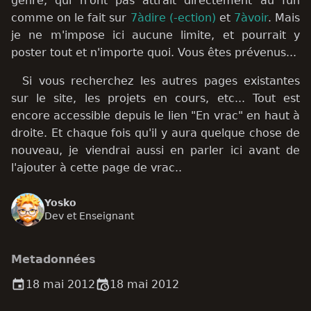
genre, qui n'ont pas attrait directement au fun
i
comme on le fait sur
7àdire (-ection)
et
7àvoir
. Mais
je ne m'impose ici aucune limite, et pourrait y
o
poster tout et n'importe quoi. Vous êtes prévenus...
n
Si vous recherchez les autres pages existantes
d
sur le site, les projets en cours, etc... Tout est
e
encore accessible depuis le lien "En vrac" en haut à
droite. Et chaque fois qu'il y aura quelque chose de
l
nouveau, je viendrai aussi en parler ici avant de
a
l'ajouter à cette page de vrac..
r
Yosko
e
Dev et Enseignant
c
Metadonnées
h
18 mai 2012
18 mai 2012
e
r