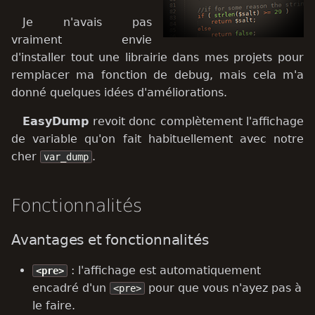
i
Je n'avais pas
o
vraiment envie
d'installer tout une librairie dans mes projets pour
n
remplacer ma fonction de debug, mais cela m'a
d
donné quelques idées d'améliorations.
e
EasyDump
revoit donc complètement l'affichage
l
de variable qu'on fait habituellement avec notre
cher
.
var_dump
a
r
Fonctionnalités
e
Avantages et fonctionnalités
c
h
: l'affichage est automatiquement
<pre>
encadré d'un
pour que vous n'ayez pas à
e
<pre>
le faire.
r