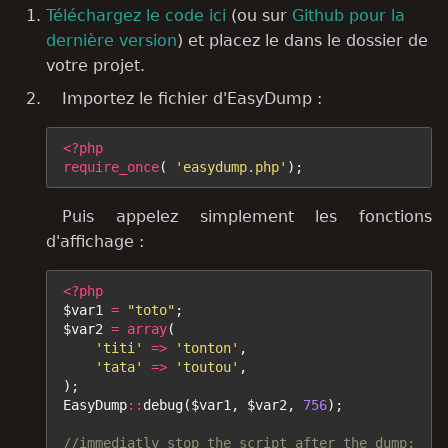
Téléchargez le code ici
(ou sur
Github pour la
dernière version
) et placez le dans le dossier de
votre projet.
Importez le fichier d'EasyDump :
<?php
require_once
(
'easydump.php'
);
Puis appelez simplement les fonctions
d'affichage :
<?php
$var1
=
"toto"
;
$var2
=
array
(
'titi'
=>
'tonton'
,
'tata'
=>
'toutou'
,
);
EasyDump
::
debug
(
$var1
,
$var2
,
756
);
//immediatly stop the script after the dump: