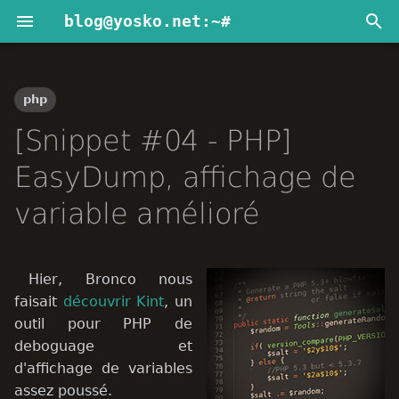
blog@yosko.net:~#
I
n
php
Anime Girl Generator
2025
Blabla
i
[Snippet #04 - PHP]
t
Avator
2024
Dev web
EasyDump, affichage de
i
variable amélioré
2020
Divers
a
2016
Projets
l
Hier, Bronco nous
i
2014
Serveur web
faisait
découvrir Kint
, un
s
outil pour PHP de
2013
deboguage et
a
d'affichage de variables
t
2012
assez poussé.