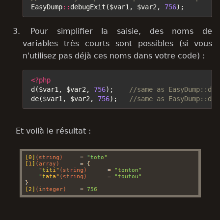
EasyDump
::
debugExit
(
$var1
,
$var2
,
756
);
Pour simplifier la saisie, des noms de
variables très courts sont possibles (si vous
n'utilisez pas déjà ces noms dans votre code) :
<?php
d
(
$var1
,
$var2
,
756
);
//same as EasyDump::deb
de
(
$var1
,
$var2
,
756
);
//same as EasyDump::deb
Et voilà le résultat :